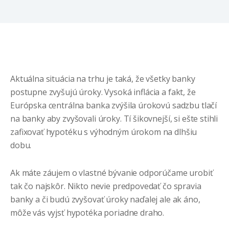
Aktuálna situácia na trhu je taká, že všetky banky
postupne zvyšujú úroky. Vysoká inflácia a fakt, že
Európska centrálna banka zvýšila úrokovú sadzbu tlačí
na banky aby zvyšovali úroky. Tí šikovnejší, si ešte stihli
zafixovať hypotéku s výhodným úrokom na dlhšiu
dobu.
Ak máte záujem o vlastné bývanie odporúčame urobiť
tak čo najskôr. Nikto nevie predpovedať čo spravia
banky a či budú zvyšovať úroky naďalej ale ak áno,
môže vás vyjsť hypotéka poriadne draho.