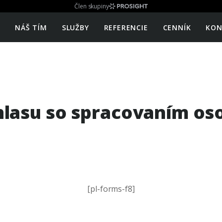
Člen skupiny
E
NÁŠ TÍM
SLUŽBY
REFERENCIE
CENNÍK
KON
hlasu so spracovaním os
[pl-forms-f8]