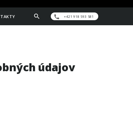
TAKTY
+421 918 593 581
obných údajov