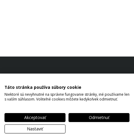
Táto stránka používa súbory cookie
Niektoré sú nevyhnutné na správne fungovanie stránky, iné používame len
s vaším súhlasom. Voliteľné cookies môžete kedykoľvek odmietnuť.
Akceptovať
Odmietnuť
Copyright © 2026 Tibor Keil All rights reserved.
Nastaviť